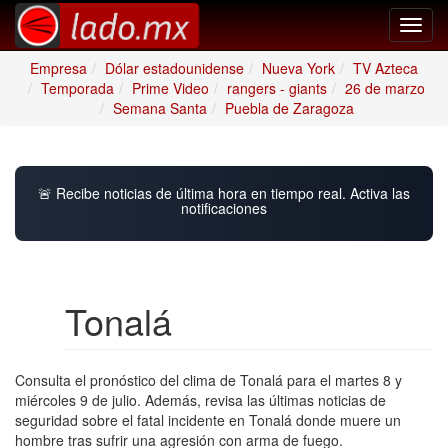
Toggl
navig
Empresa
Dólar estadounidense
Nueva York
TV Azteca
Temporada
Prime Video
rangers - giants
26 de marzo
Semana Santa
Puebla de Zaragoza
🚨 Recibe noticias de última hora en tiempo real. Activa las
notificaciones
Tonalá
Consulta el pronóstico del clima de Tonalá para el martes 8 y
miércoles 9 de julio. Además, revisa las últimas noticias de
seguridad sobre el fatal incidente en Tonalá donde muere un
hombre tras sufrir una agresión con arma de fuego.