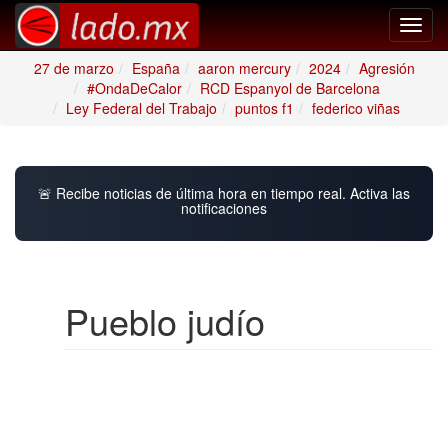
Toggl
navig
27 de marzo
España
aaron mercury
2024
Agresión
#OndaDeCalor
RCD Espanyol de Barcelona
Ley Federal del Trabajo
puntos f1
federico viñas
🚨 Recibe noticias de última hora en tiempo real. Activa las
notificaciones
Pueblo judío