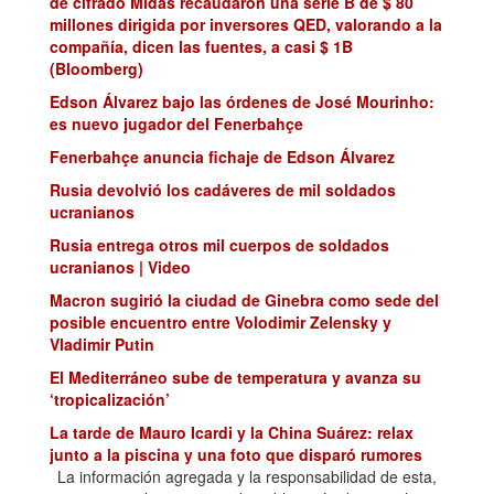
de cifrado Midas recaudaron una serie B de $ 80
millones dirigida por inversores QED, valorando a la
compañía, dicen las fuentes, a casi $ 1B
(Bloomberg)
Edson Álvarez bajo las órdenes de José Mourinho:
es nuevo jugador del Fenerbahçe
Fenerbahçe anuncia fichaje de Edson Álvarez
Rusia devolvió los cadáveres de mil soldados
ucranianos
Rusia entrega otros mil cuerpos de soldados
ucranianos | Video
Macron sugirió la ciudad de Ginebra como sede del
posible encuentro entre Volodimir Zelensky y
Vladimir Putin
El Mediterráneo sube de temperatura y avanza su
‘tropicalización’
La tarde de Mauro Icardi y la China Suárez: relax
junto a la piscina y una foto que disparó rumores
de embarazo
La información agregada y la responsabilidad de esta,