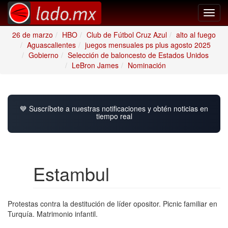
Toggl
navig
26 de marzo
HBO
Club de Fútbol Cruz Azul
alto al fuego
Aguascalientes
juegos mensuales ps plus agosto 2025
Gobierno
Selección de baloncesto de Estados Unidos
LeBron James
Nominación
💙 Suscríbete a nuestras notificaciones y obtén noticias en
tiempo real
Estambul
Protestas contra la destitución de líder opositor. Picnic familiar en
Turquía. Matrimonio infantil.