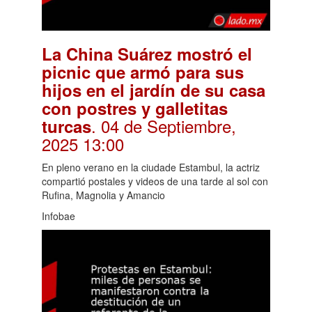
La China Suárez mostró el
picnic que armó para sus
hijos en el jardín de su casa
con postres y galletitas
. 04 de Septiembre,
turcas
2025 13:00
En pleno verano en la ciudade Estambul, la actriz
compartió postales y videos de una tarde al sol con
Rufina, Magnolia y Amancio
Infobae