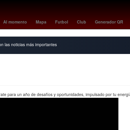
26
China
dmax mexico
27 de marzo
Juventus de Turín
padre
Al momento
Mapa
Futbol
Club
Generador QR
on las noticias más importantes
te para un año de desafíos y oportunidades, impulsado por tu energía