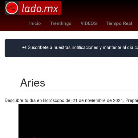
Portland Trail Blazers
santo domingo 20
Inicio
Trendings
VIDEOS
Tiempo Real
📲 Suscríbete a nuestras notificaciones y mantente al día c
Aries
Descubre tu día en Horóscopo del 21 de noviembre de 2024. Prepára