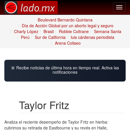
Toggl
navig
Boulevard Bernardo Quintana
Día de Acción Global por un aborto legal y seguro
Charly López
Brasil
Robbie Coltrane
Semana Santa
Perú
Sur de California
luis cárdenas periodista
Arena Coliseo
🚨 Recibe noticias de última hora en tiempo real. Activa las
notificaciones
Taylor Fritz
Analiza el reciente desempeño de Taylor Fritz en hierba:
cubrimos su retirada de Eastbourne y su revés en Halle,