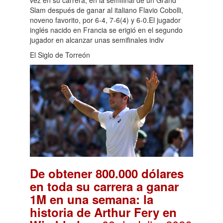
vez en su carrera, en la semifinal de un Grand
Slam después de ganar al italiano Flavio Cobolli,
noveno favorito, por 6-4, 7-6(4) y 6-0.El jugador
inglés nacido en Francia se erigió en el segundo
jugador en alcanzar unas semifinales indiv
El Siglo de Torreón
De obtener 800.000 dólares
en toda su carrera a ganar
1M en una semana: la
historia de Arthur Fery en