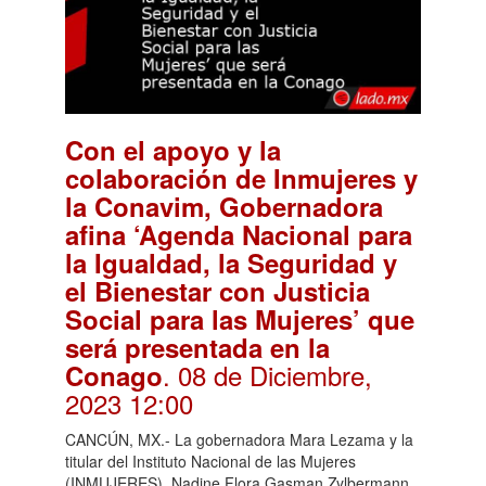
Con el apoyo y la
colaboración de Inmujeres y
la Conavim, Gobernadora
afina ‘Agenda Nacional para
la Igualdad, la Seguridad y
el Bienestar con Justicia
Social para las Mujeres’ que
será presentada en la
. 08 de Diciembre,
Conago
2023 12:00
CANCÚN, MX.- La gobernadora Mara Lezama y la
titular del Instituto Nacional de las Mujeres
(INMUJERES), Nadine Flora Gasman Zylbermann,