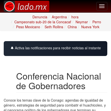
Toggl
navig
Denuncia
Argentina
hora
Campeonato sub-20 de la Concacaf
Neymar
Perro
Peso Mexicano
Seth Rollins
China
Nueva York
🔔 Activa las notificaciones para recibir noticias al instante
Conferencia Nacional
de Gobernadores
Conoce los temas clave de la Conago: agendas de igualdad de
género, estrategias de seguridad para combatir el huachicoleo, y
el panorama político de los gobernadores que terminan su