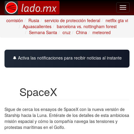
Toggl
navig
comisión
Rusia
servicio de protección federal
netflix gta vi
Aguascalientes
barcelona vs. nottingham forest
Semana Santa
cruz
China
meteored
🔔 Activa las notificaciones para recibir noticias al instante
SpaceX
Sigue de cerca los ensayos de SpaceX con la nueva versión de
Starship hacia la Luna. Entérate de los detalles de esta ambiciosa
misión espacial y cómo la compañía navega las tensiones y
protestas marítimas en el Golfo.