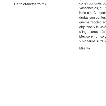
construcciones co
Carteleradeteatro.mx
Vasconcelos, el 
Niño o la Cinetec
dudas son contes
que ha recolectad
objetivos y la vis
e ingenieros más
México en un solo
Visionarios.A tra
Milenio