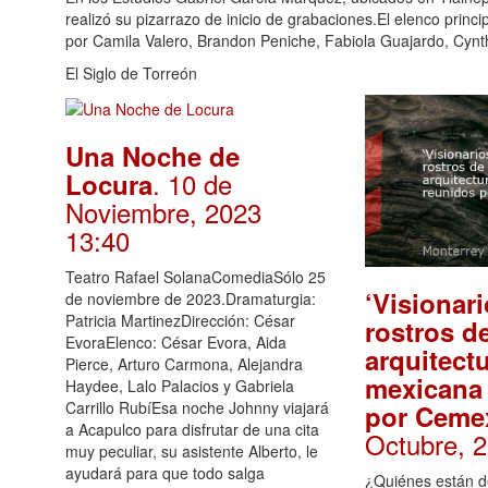
realizó su pizarrazo de inicio de grabaciones.El elenco prin
por Camila Valero, Brandon Peniche, Fabiola Guajardo, Cynthi
El Siglo de Torreón
Una Noche de
. 10 de
Locura
Noviembre, 2023
13:40
Teatro Rafael SolanaComediaSólo 25
‘Visionari
de noviembre de 2023.Dramaturgia:
Patricia MartinezDirección: César
rostros de
EvoraElenco: César Evora, Aida
arquitect
Pierce, Arturo Carmona, Alejandra
mexicana
Haydee, Lalo Palacios y Gabriela
Carrillo RubíEsa noche Johnny viajará
por Ceme
a Acapulco para disfrutar de una cita
Octubre, 
muy peculiar, su asistente Alberto, le
ayudará para que todo salga
¿Quiénes están d