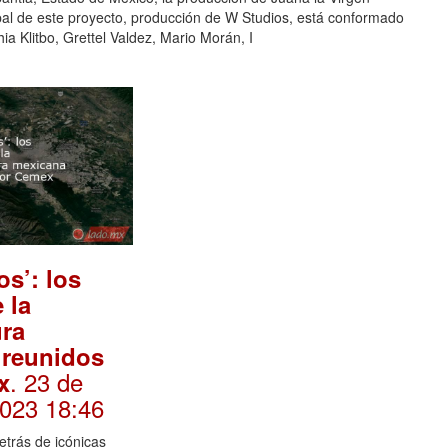
cipal de este proyecto, producción de W Studios, está conformado
a Klitbo, Grettel Valdez, Mario Morán, I
os’: los
 la
ura
 reunidos
. 23 de
x
2023 18:46
etrás de icónicas