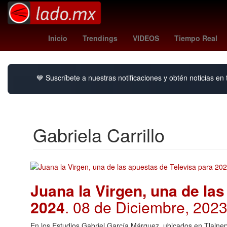
Valencia
Voleibol
fulham - newcastle
Na
Inicio
Trendings
VIDEOS
Tiempo Real
💙 Suscríbete a nuestras notificaciones y obtén noticias en
Gabriela Carrillo
Juana la Virgen, una de las
2024
. 08 de Diciembre, 202
En los Estudios Gabriel García Márquez, ubicados en Tlalnep