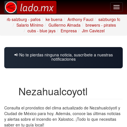
Toggl
navig
rb salzburg - pafos
ke buena
Anthony Fauci
salzburgo fc
Salario Mínimo
Guillermo Almada
brewers - pirates
cubs - blue jays
Empresa
Jim Caviezel
📢 No te pierdas ninguna noticia, suscríbete a nuestras
notificaciones
Nezahualcoyotl
Consulta el pronóstico del clima actualizado de Nezahualcóyotl y
Ciudad de México para hoy. Además, conoce las últimas noticias
y alertas sobre el incendio en Xalostoc. ¡Todo lo que necesitas
saber en tu guía local!