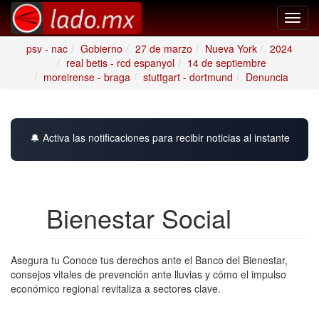
Toggl
navig
psv - nac
Gobierno
27 de marzo
Nueva York
2024
real betis - rcd espanyol
14 de septiembre
moreirense - braga
stuttgart - dortmund
Denuncia
🔔 Activa las notificaciones para recibir noticias al instante
Bienestar Social
Asegura tu Conoce tus derechos ante el Banco del Bienestar,
consejos vitales de prevención ante lluvias y cómo el impulso
económico regional revitaliza a sectores clave.