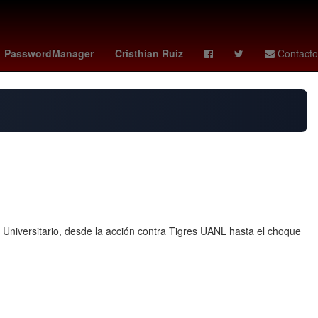
an monzon
así aprenderás
Harrison Ford
Nuno Mendes
PasswordManager
Cristhian Ruiz
Contacto
 Universitario, desde la acción contra Tigres UANL hasta el choque