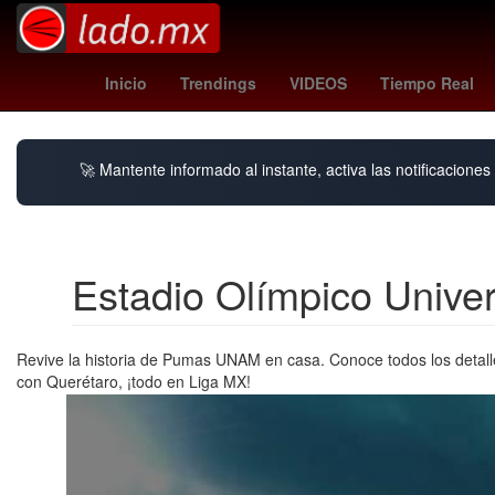
Dólar estadounidense
skarsgard
columbus crew - pach
Inicio
Trendings
VIDEOS
Tiempo Real
🚀 Mantente informado al instante, activa las notificacione
Estadio Olímpico Univer
Revive la historia de Pumas UNAM en casa. Conoce todos los detalle
con Querétaro, ¡todo en Liga MX!