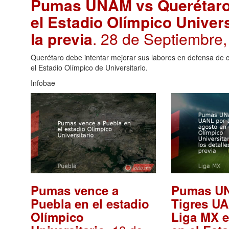
Pumas UNAM vs Querétaro p
el Estadio Olímpico Univers
la previa
. 28 de Septiembre
Querétaro debe intentar mejorar sus labores en defensa de
el Estadio Olímpico de Universitario.
Infobae
Pumas vence a
Pumas U
Puebla en el estadio
Tigres U
Olímpico
Liga MX e