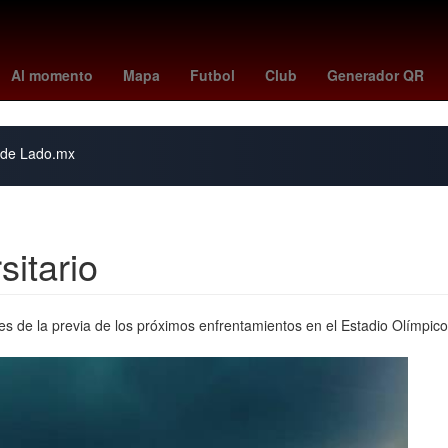
uca
Centroamérica
Secta
change org argentina mundial
flori
Al momento
Mapa
Futbol
Club
Generador QR
s de Lado.mx
sitario
s de la previa de los próximos enfrentamientos en el Estadio Olímpico