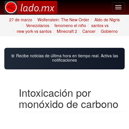
Toggl
navig
27 de marzo
Wolfenstein: The New Order
Aldo de Nigris
Venezolanos
fenomeno el niño
santos vs
new york vs santos
Minecraft 2
Cancer
Gobierno
🚨 Recibe noticias de última hora en tiempo real. Activa las
notificaciones
Intoxicación por
monóxido de carbono