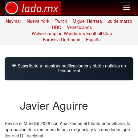
Toggl
navig
Neymar
Nueva York
Twitch
Miguel Herrera
26 de marzo
HBO
Venezolanos
Wolverhampton Wanderers Football Club
Borussia Dortmund
España
💙 Suscríbete a nuestras notificaciones y obtén noticias en
tiempo real
Javier Aguirre
Revisa el Mundial 2026 con Analizamos el triunfo ante Ghana, la
aprobación de exámenes de baja exigencia y las dos dudas que
tiene el DT nacional.