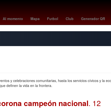
terame
Rogelio Funes Mori
mexico vs
Pago
Dólar estadounid
Al momento
Mapa
Futbol
Club
Generador QR
ntos y celebraciones comunitarias, hasta los servicios cívicos y la e
que definen la vida en la frontera.
 corona campeón nacional
. 12