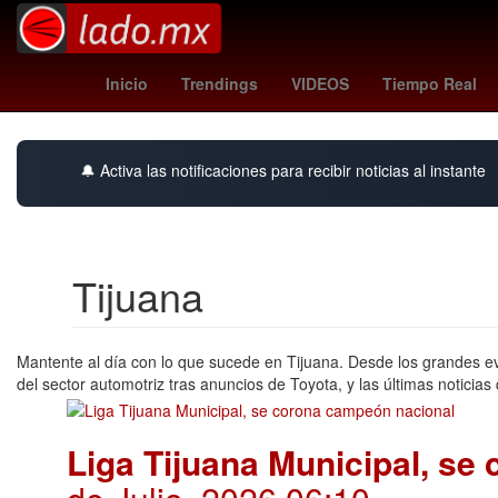
Go Ahead Eagles
toluca vs santos
Germán Ber
Inicio
Trendings
VIDEOS
Tiempo Real
🔔 Activa las notificaciones para recibir noticias al instante
Tijuana
Mantente al día con lo que sucede en Tijuana. Desde los grandes eve
del sector automotriz tras anuncios de Toyota, y las últimas noticias 
Liga Tijuana Municipal, se