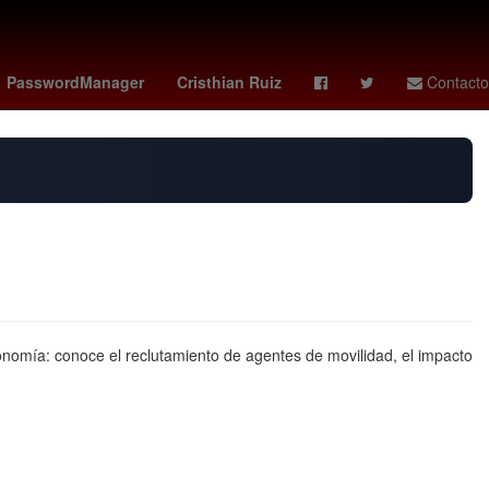
ense
Argentina
Gobierno
patricia dávila unam
PasswordManager
Cristhian Ruiz
Contacto
conomía: conoce el reclutamiento de agentes de movilidad, el impacto