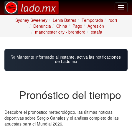
Toggl
navig
Sydney Sweeney
Lenia Batres
Temporada
rodri
Denuncia
China
Pago
Agresión
manchester city - brentford
estafa
🚀 Mantente informado al instante, activa las notificaciones
de Lado.mx
Pronóstico del tiempo
Descubre el pronóstico meteorológico, las últimas noticias
deportivas sobre Sergio Canales y el análisis completo de las
apuestas para el Mundial 2026.