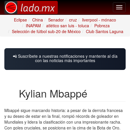
Toggl
navig
Eclipse
China
Senador
cruz
liverpool - mónaco
INAPAM
atlético san luis - toluca
Pobreza
Selección de fútbol sub-20 de México
Club Santos Laguna
📲 Suscríbete a nuestras notificaciones y mantente al día
con las noticias más importantes
Kylian Mbappé
Mbappé sigue marcando historia: a pesar de la derrota francesa
y su deseo de estar en la final, rompió récords de goleador en
Mundiales y lidera la clasificación con una impresionante racha.
Con goles cruciales, se posiciona en la cima de la Bota de Oro.