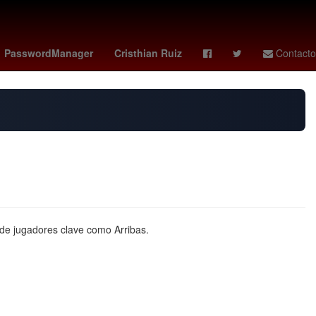
Gobierno
Incendio
Argentina
PasswordManager
Cristhian Ruiz
Contacto
 de jugadores clave como Arribas.