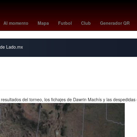
ano
Brasil
Aguascalientes
Semana Santa
mexico vs portugal
Al momento
Mapa
Futbol
Club
Generador QR
s de Lado.mx
resultados del torneo, los fichajes de Dawrin Machís y las despedidas