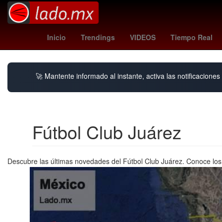
Senador
INAPAM
jorge vald
Inicio
Trendings
VIDEOS
Tiempo Real
🚀 Mantente informado al instante, activa las notificacione
Fútbol Club Juárez
Descubre las últimas novedades del Fútbol Club Juárez. Conoce los 