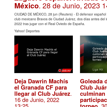
México
. 28 de Junio, 2023 
CIUDAD DE MÉXICO, 28 jun (Reuters) - El defensor español Ale
club mexicano Bravos de Ciudad Juárez, dos días antes del in
2022 tras jugar con el Real Oviedo de España.
Yahoo! Deportes
Deja Dawrin Machís
Goleada d
el Granada CF para
Club Juár
.
llegar al Club Juárez
culminan
16 de Junio, 2022
participac
13:25
. 3
torneo