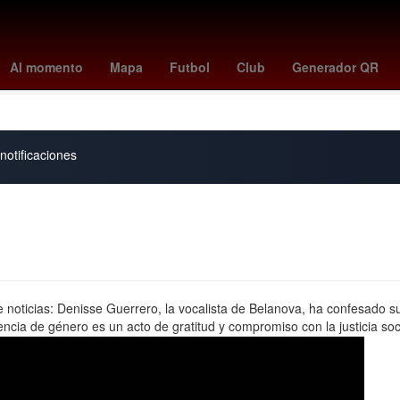
lajara Miguel Hidalgo y Costilla
Raúl Alpizar
Pedro Sicard
Edmu
Al momento
Mapa
Futbol
Club
Generador QR
 Global por un aborto legal y seguro
Juan Toscano
Google Earth
notificaciones
e noticias: Denisse Guerrero, la vocalista de Belanova, ha confesado s
lencia de género es un acto de gratitud y compromiso con la justicia soc