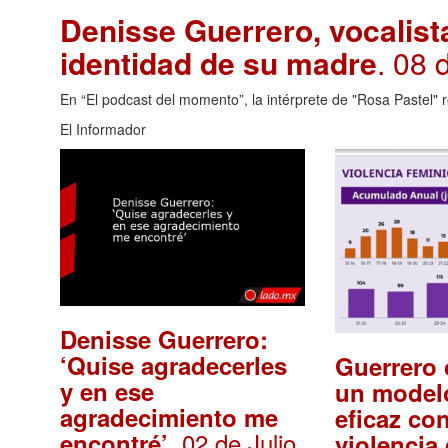
Denisse Guerrero, vocalist
identidad de su madre
. 08 
En “El podcast del momento”, la intérprete de "Rosa Pastel" r
El Informador
Denisse Guerrero:
‘Quise agradecerles
Guerrero 
y en ese
un modelo
agradecimiento me
eficaz con
. 02 de Julio,
encontré’
violencia