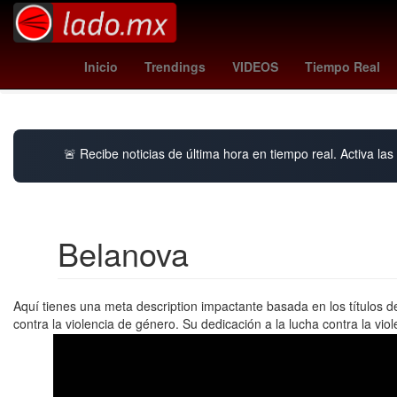
Sadam Husein
Aeropuerto Internacional de Guada
Inicio
Trendings
VIDEOS
Tiempo Real
Día de Acción
🚨 Recibe noticias de última hora en tiempo real. Activa las 
Belanova
Aquí tienes una meta description impactante basada en los títulos d
contra la violencia de género. Su dedicación a la lucha contra la vio