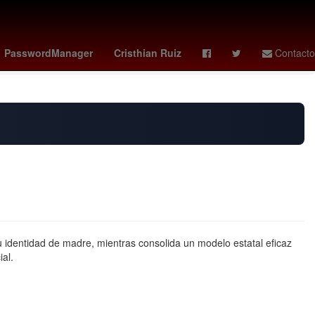
ndo Jacobo Molina
Alejandro Moreno Cárdenas
PasswordManager
Cristhian Ruiz
Contacto
Davy Klaassen
u identidad de madre, mientras consolida un modelo estatal eficaz
ial.