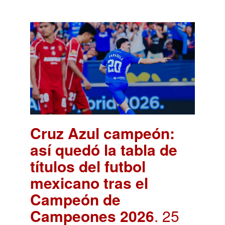
Cruz Azul campeón:
así quedó la tabla de
títulos del futbol
mexicano tras el
Campeón de
Campeones 2026
. 25