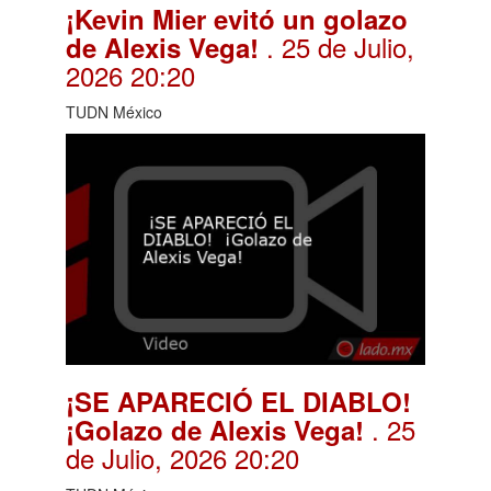
¡Kevin Mier evitó un golazo
. 25 de Julio,
de Alexis Vega!
2026 20:20
TUDN México
¡SE APARECIÓ EL DIABLO!
. 25
¡Golazo de Alexis Vega!
de Julio, 2026 20:20