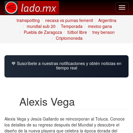
Toggl
navig
trainspotting
necaxa vs pumas femenil
Argentina
mundial sub 20
Temporada
mexico gana
Puebla de Zaragoza
fútbol libre
trey benson
Criptomoneda
💙 Suscríbete a nuestras notificaciones y obtén noticias en
tiempo real
Alexis Vega
Alexis Vega y Jesús Gallardo se reincorporan al Toluca. Conoce
los detalles de su regreso después del Mundial y descubre el
diseño de la nueva playera que celebra la época dorada del