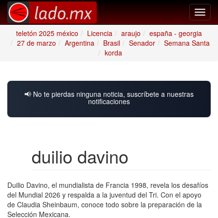
Toggl
navig
teletón 2025 méxico
Licencia
araujo
españa - georgia
27 de marzo
Argentina
Brasil
Senador
Semana Santa
korda
📢 No te pierdas ninguna noticia, suscríbete a nuestras
notificaciones
duilio davino
Duilio Davino, el mundialista de Francia 1998, revela los desafíos
del Mundial 2026 y respalda a la juventud del Tri. Con el apoyo
de Claudia Sheinbaum, conoce todo sobre la preparación de la
Selección Mexicana.