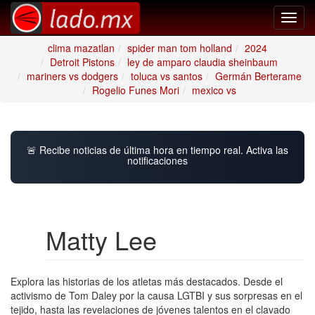
Toggl
navig
clima mazatlan
spider man tom holland
2024
Detroit Pistons
ley de amparo claudia sheinbaum
mariners vs dodgers
toluca vs santos
Germán Berterame
Rogelio Funes Mori
mexico vs
🚨 Recibe noticias de última hora en tiempo real. Activa las
notificaciones
Matty Lee
Explora las historias de los atletas más destacados. Desde el
activismo de Tom Daley por la causa LGTBI y sus sorpresas en el
tejido, hasta las revelaciones de jóvenes talentos en el clavado