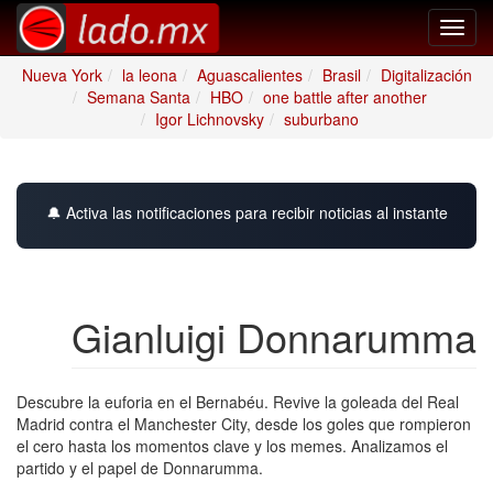
Toggl
navig
Nueva York
la leona
Aguascalientes
Brasil
Digitalización
Semana Santa
HBO
one battle after another
Igor Lichnovsky
suburbano
🔔 Activa las notificaciones para recibir noticias al instante
Gianluigi Donnarumma
Descubre la euforia en el Bernabéu. Revive la goleada del Real
Madrid contra el Manchester City, desde los goles que rompieron
el cero hasta los momentos clave y los memes. Analizamos el
partido y el papel de Donnarumma.