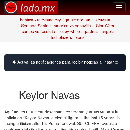
Toggl
navig
benfica - auckland city
jamie dornan
activista
Semana Santa
america vs nashville
Star Wars
santos vs recoleta
coby white
padres - angels
trail blazers - suns
🔔 Activa las notificaciones para recibir noticias al instante
Keylor Navas
Aquí tienes una meta description coherente y atractiva para la
noticia de “Keylor Navas, a pivotal figure in the last 15 years, is
facing criticism after his Puma renewal. SUTCLIFFE reveals a
controversial situation surrounding his contract, with Marc Crosas