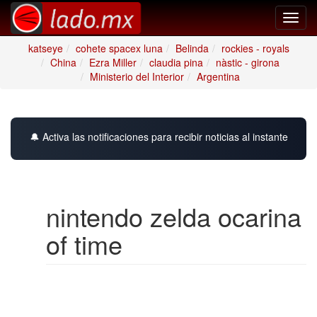
Toggl
navig
katseye
cohete spacex luna
Belinda
rockies - royals
China
Ezra Miller
claudia pina
nàstic - girona
Ministerio del Interior
Argentina
🔔 Activa las notificaciones para recibir noticias al instante
nintendo zelda ocarina
of time