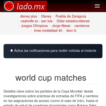
Toggl
navig
disney plus
Disney
Puebla de Zaragoza
nashville sc - san luis
Dólar estadounidense
Juegos Olímpicos
Jorge Messi
camberos
imss modalidad 40
leon fc
🔔 Activa las notificaciones para recibir noticias al instante
world cup matches
Detalles clave sobre los partidos de la Copa Mundial: desde
investigaciones sobre prácticas de entradas de FIFA y cambios
en las asignaciones de acceso (como el caso de Irán), hasta el
estado de salud de jugadores importantes como Bukayo Saka.