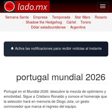
Toggl
navig
Semana Santa
Empresa
Temporada
Star Wars
Rosario
Shadow the Hedgehog
Cártel
Torero
Dólar estadounidense
Argentina
🔔 Activa las notificaciones para recibir noticias al instante
portugal mundial 2026
Portugal en el Mundial 2026: descubre la mezcla de optimismo y
emotividad. Sigue a Cristiano Ronaldo y conoce el homenaje que
la selección hará en memoria de Diogo Jota, un gesto
conmovedor que marca el regreso del equipo.