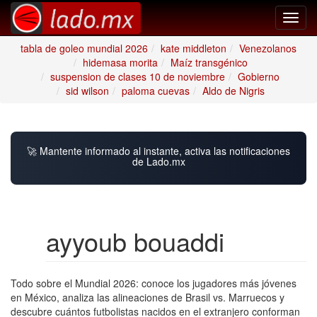
Toggl
navig
tabla de goleo mundial 2026
kate middleton
Venezolanos
hidemasa morita
Maíz transgénico
suspension de clases 10 de noviembre
Gobierno
sid wilson
paloma cuevas
Aldo de Nigris
🚀 Mantente informado al instante, activa las notificaciones
de Lado.mx
ayyoub bouaddi
Todo sobre el Mundial 2026: conoce los jugadores más jóvenes
en México, analiza las alineaciones de Brasil vs. Marruecos y
descubre cuántos futbolistas nacidos en el extranjero conforman