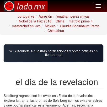
Toggl
navig
portugal vs
Agresión
jonathan perez chivas
Nobel de la Paz 2018
China
metroid prime 4
masterchef en vivo
México
Claudia Sheinbaum Pardo
Chihuahua
💙 Suscríbete a nuestras notificaciones y obtén noticias en
tiempo real
el dia de la revelacion
Spielberg regresa con los ovnis en \'El día de la revelación\'.
Explora la trama, las bromas de Spielberg con los extraterrestres
y qué podría significar este fenómeno. Además, escucha la