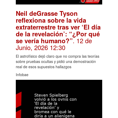
Neil deGrasse Tyson
reflexiona sobre la vida
extraterrestre tras ver ‘El día
de la revelación’: “¿Por qué
. 12 de
se vería humano?”
Junio, 2026 12:30
El astrofísico dejó claro que no compra las teorías
sobre pruebas ocultas y pidió una demostración
real de esos supuestos hallazgos
Infobae