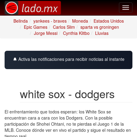
Toggl
navig
Belinda
yankees - braves
Moneda
Estados Unidos
Epic Games
Carlos Slim
sparta vs groningen
Jorge Messi
Cynthia Klitbo
Lluvias
🔔 Activa las notificaciones para recibir noticias al instante
white sox - dodgers
El enfrentamiento que todos esperan: los White Sox se
encuentran cara a cara con los Dodgers. Con la posible
participación de Shohei Ohtani, no te pierdas el Juego 1 de la
MLB. Conoce dónde ver en vivo el partido y sigue el resultado en
tiempo real.