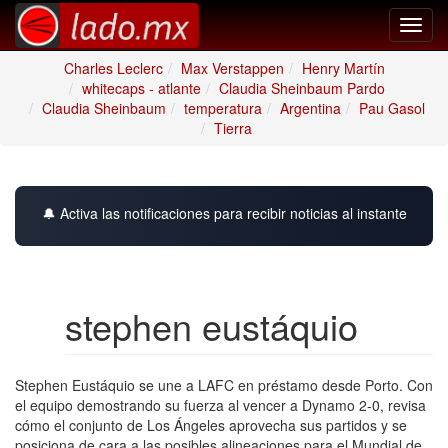
Toggl
navig
Charles Leclerc
Max Verstappen
Henry Martín
whitecaps - atlante
Claudia Sheinbaum Pardo
Claudia Sheinbaum
temperatura
Argentina
Pau Gasol
Tierra
🔔 Activa las notificaciones para recibir noticias al instante
stephen eustáquio
Stephen Eustáquio se une a LAFC en préstamo desde Porto. Con
el equipo demostrando su fuerza al vencer a Dynamo 2-0, revisa
cómo el conjunto de Los Ángeles aprovecha sus partidos y se
posiciona de cara a las posibles alineaciones para el Mundial de