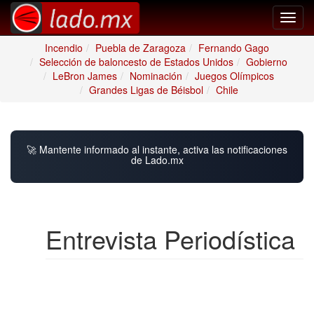
Toggl
navig
Incendio
Puebla de Zaragoza
Fernando Gago
Selección de baloncesto de Estados Unidos
Gobierno
LeBron James
Nominación
Juegos Olímpicos
Grandes Ligas de Béisbol
Chile
🚀 Mantente informado al instante, activa las notificaciones
de Lado.mx
Entrevista Periodística