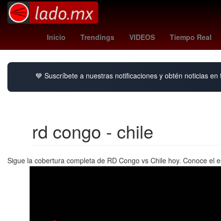
Litio
Agresión
phillies
26 de marzo
Inicio
Trendings
VIDEOS
Tiempo Real
💙 Suscríbete a nuestras notificaciones y obtén noticias en
rd congo - chile
Sigue la cobertura completa de RD Congo vs Chile hoy. Conoce el estad