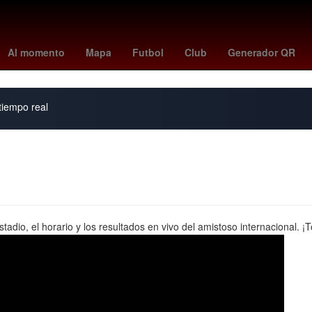
toluca vs santos
Germán Berterame
Rogelio Funes Mori
mexi
Al momento
Mapa
Futbol
Club
Generador QR
 tiempo real
io, el horario y los resultados en vivo del amistoso internacional. ¡To