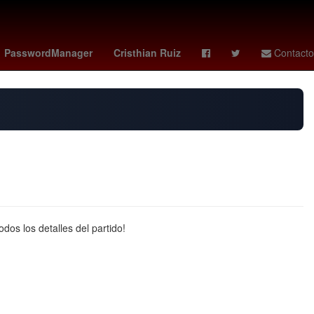
co vs
Star Wars
Puebla de Zaragoza
PasswordManager
Cristhian Ruiz
Contacto
dos los detalles del partido!