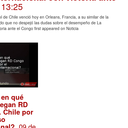
 13:25
l de Chile venció hoy en Orleans, Francia, a su similar de la
ido que no despejó las dudas sobre el desempeño de La
toria ante el Congo first appeared on Noticia
 en qué
uegan RD
 Chile por
so
. 09 de
onal?