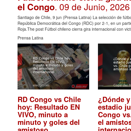
el Congo
. 09 de Junio, 2026
Santiago de Chile, 9 jun (Prensa Latina) La selección de fútbo
República Democrática del Congo (RDC) por 2-1, en un part
Roja.The post Fútbol chileno cierra gira internacional con vic
Prensa Latina
RD Congo vs Chile
¿Dónde y
hoy: Resultado EN
estadio j
VIVO, minuto a
Congo vs.
minuto y goles del
el amisto
amistoso
internaci