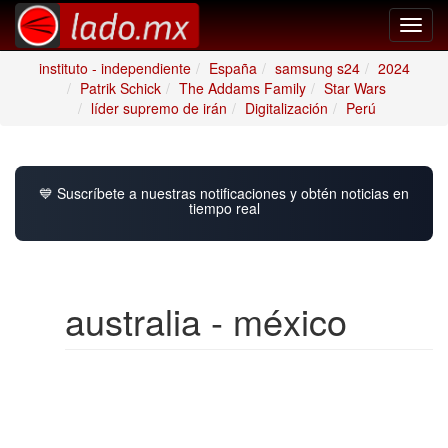
Toggl
navig
instituto - independiente
España
samsung s24
2024
Patrik Schick
The Addams Family
Star Wars
líder supremo de irán
Digitalización
Perú
💙 Suscríbete a nuestras notificaciones y obtén noticias en
tiempo real
australia - méxico