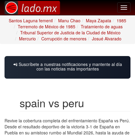
Toggl
navig
Santos Laguna femenil
Manu Chao
Maya Zapata
1985
Terremoto de México de 1985
Tratamiento de aguas
Tribunal Superior de Justicia de la Ciudad de México
Mercurio
Corrupción de menores
Josué Alvarado
📲 Suscríbete a nuestras notificaciones y mantente al día
con las noticias más importantes
spain vs peru
Revive la cobertura completa del enfrentamiento España vs Perú.
Desde el resultado deportivo de la victoria 3-1 de España en
Puebla en su amistoso rumbo al Mundial 2026, hasta la ayuda de