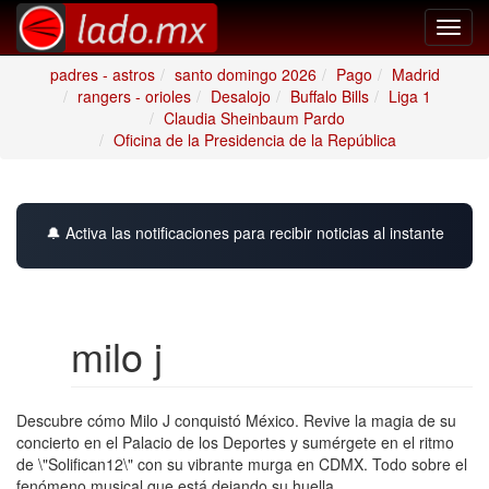
Toggl
navig
padres - astros
santo domingo 2026
Pago
Madrid
rangers - orioles
Desalojo
Buffalo Bills
Liga 1
Claudia Sheinbaum Pardo
Oficina de la Presidencia de la República
🔔 Activa las notificaciones para recibir noticias al instante
milo j
Descubre cómo Milo J conquistó México. Revive la magia de su
concierto en el Palacio de los Deportes y sumérgete en el ritmo
de \"Solifican12\" con su vibrante murga en CDMX. Todo sobre el
fenómeno musical que está dejando su huella.