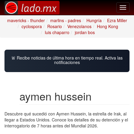
Toggl
navig
mavericks - thunder
marlins - padres
Hungría
Ezra Miller
cyclospora
Rosario
Venezolanos
Hong Kong
luis chaparro
jordan bos
🚨 Recibe noticias de última hora en tiempo real. Activa las
notificaciones
aymen hussein
Descubre qué sucedió con Aymen Hussein, la estrella de Irak, al
llegar a Estados Unidos. Conoce los detalles de su detención y el
interrogatorio de 7 horas antes del Mundial 2026.