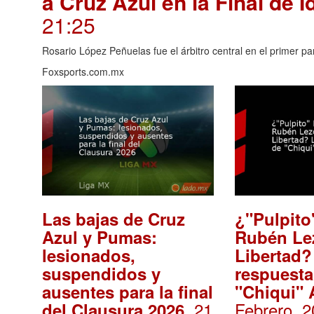
a Cruz Azul en la Final de 
21:25
Rosario López Peñuelas fue el árbitro central en el primer pa
Foxsports.com.mx
Las bajas de Cruz
¿"Pulpito
Azul y Pumas:
Rubén Le
lesionados,
Libertad?
suspendidos y
respuesta
ausentes para la final
"Chiqui" 
. 21
Febrero, 2
del Clausura 2026