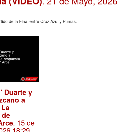
Ida (VIDEO)
. 21 de Mayo, 2026
rtido de la Final entre Cruz Azul y Pumas.
" Duarte y
zcano a
 La
 de
. 15 de
Arce
026 18:29