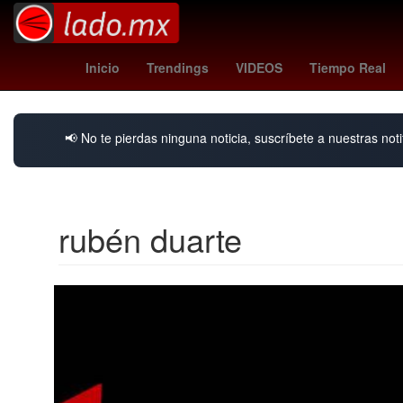
Época de Oro del cine mexicano
arsenal - dortmund
Daniel 
Inicio
Trendings
VIDEOS
Tiempo Real
📢 No te pierdas ninguna noticia, suscríbete a nuestras noti
rubén duarte