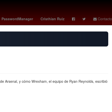
es
2024
Senador
Perú
PasswordManager
Cristhian Ruiz
Contacto
a de Arsenal, y cómo Wrexham, el equipo de Ryan Reynolds, escribió