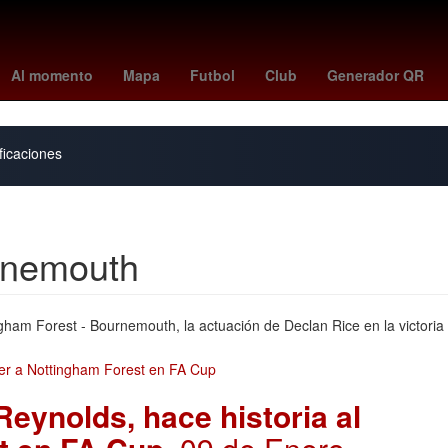
ar estadounidense
Ezra Miller
27 de marzo
Brasil
Aguascalient
Al momento
Mapa
Futbol
Club
Generador QR
ficaciones
urnemouth
ngham Forest - Bournemouth, la actuación de Declan Rice en la victori
eynolds, hace historia al