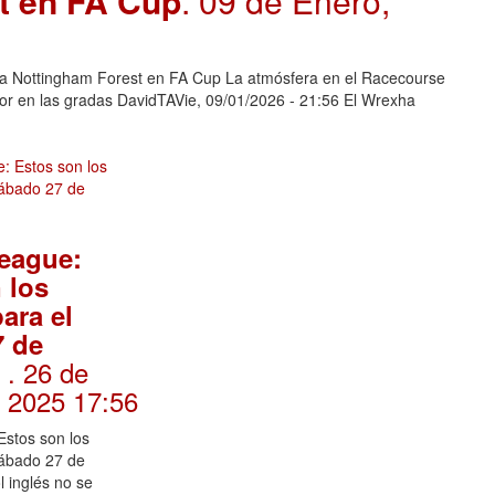
t en FA Cup
. 09 de Enero,
 a Nottingham Forest en FA Cup La atmósfera en el Racecourse
or en las gradas DavidTAVie, 09/01/2026 - 21:56 El Wrexha
eague:
 los
ara el
7 de
. 26 de
e
, 2025 17:56
Estos son los
sábado 27 de
l inglés no se