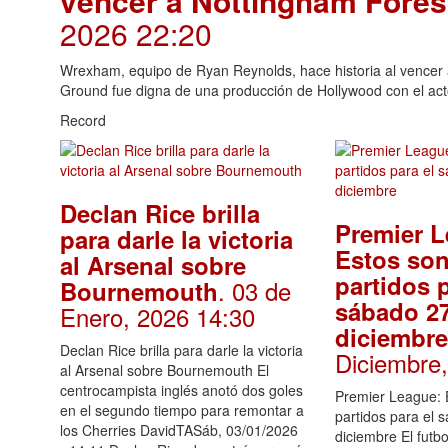
vencer a Nottingham Fores
2026 22:20
Wrexham, equipo de Ryan Reynolds, hace historia al vencer
Ground fue digna de una producción de Hollywood con el act
Record
Declan Rice brilla
Premier L
para darle la victoria
Estos son
al Arsenal sobre
partidos p
. 03 de
Bournemouth
sábado 2
Enero, 2026 14:30
diciembr
Declan Rice brilla para darle la victoria
Diciembre
al Arsenal sobre Bournemouth El
centrocampista inglés anotó dos goles
Premier League: 
en el segundo tiempo para remontar a
partidos para el 
los Cherries DavidTASáb, 03/01/2026
diciembre El futbo