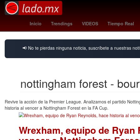
Argentina
Gobierno
Dól
Inicio
Trendings
VIDEOS
Tiempo Real
📢 No te pierdas ninguna noticia, suscríbete a nuestras noti
nottingham forest - bo
Revive la acción de la Premier League. Analizamos el partido Notti
historia al vencer a Nottingham Forest en la FA Cup.
Wrexham, equipo de Ryan R