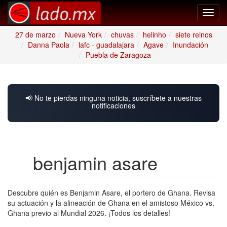
Toggl
navig
27 de marzo
Nueva York
chuvas
helinho
siete reinos
Danna Paola
lafc - guadalajara
Agave
Inundación
Puebla de Zaragoza
📢 No te pierdas ninguna noticia, suscríbete a nuestras
notificaciones
benjamin asare
Descubre quién es Benjamin Asare, el portero de Ghana. Revisa
su actuación y la alineación de Ghana en el amistoso México vs.
Ghana previo al Mundial 2026. ¡Todos los detalles!