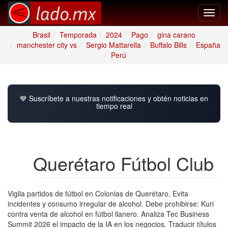
Toggl
navig
Brasil
Temporada
2024
Pago
gina carano
manchester city vs
Sergio Mattarella
Buffalo Bills
España
Perú
💙 Suscríbete a nuestras notificaciones y obtén noticias en
tiempo real
Querétaro Fútbol Club
Vigila partidos de fútbol en Colonias de Querétaro. Evita
incidentes y consumo irregular de alcohol. Debe prohibirse: Kuri
contra venta de alcohol en fútbol llanero. Analiza Tec Business
Summit 2026 el impacto de la IA en los negocios. Traducir títulos