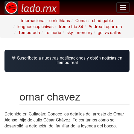
Toggl
navig
internacional - corinthians
Coma
chad gable
leagues cup chivas
frente frio 34
Andrea Legarreta
Temporada
refinería
sky - mercury
gdl vs dallas
💙 Suscríbete a nuestras notificaciones y obtén noticias en
tiempo real
omar chavez
Detenido en Culiacán: Conoce los detalles del arresto de Omar
Alonso, hijo de Julio César Chávez. Te contamos cómo se
desarrolló la detención del familiar de la leyenda del boxeo.