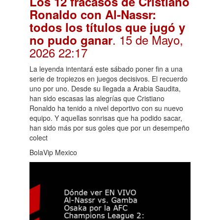
Los 12 fracasos de Cristiano
Ronaldo con Al-Nassr:
todos los títulos que jugó y
. 15 de Mayo,
no pudo ganar
2026 22:17
La leyenda intentará este sábado poner fin a una
serie de tropiezos en juegos decisivos. El recuerdo
uno por uno. Desde su llegada a Arabia Saudita,
han sido escasas las alegrías que Cristiano
Ronaldo ha tenido a nivel deportivo con su nuevo
equipo. Y aquellas sonrisas que ha podido sacar,
han sido más por sus goles que por un desempeño
colect
BolaVip Mexico