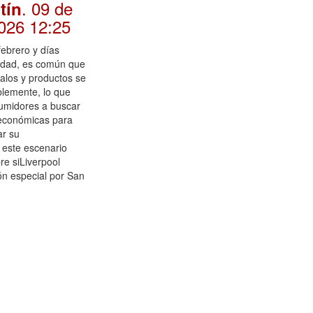
. 09 de
tín
026 12:25
febrero y días
ividad, es común que
galos y productos se
blemente, lo que
sumidores a buscar
 económicas para
ar su
 este escenario
re siLiverpool
ón especial por San