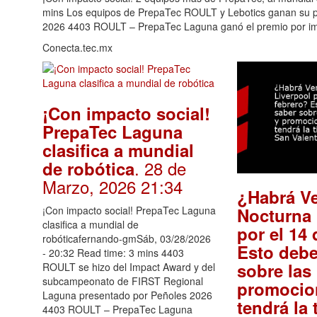
mins Los equipos de PrepaTec ROULT y Lebotics ganan su p
2026 4403 ROULT – PrepaTec Laguna ganó el premio por imp
Conecta.tec.mx
¡Con impacto social!
PrepaTec Laguna
clasifica a mundial
. 28 de
de robótica
Marzo, 2026 21:34
¿Habrá V
Nocturna 
¡Con impacto social! PrepaTec Laguna
clasifica a mundial de
por el 14
robóticafernando-gmSáb, 03/28/2026
Esto debe
- 20:32 Read time: 3 mins 4403
sobre la
ROULT se hizo del Impact Award y del
subcampeonato de FIRST Regional
promocio
Laguna presentado por Peñoles 2026
tendrá la 
4403 ROULT – PrepaTec Laguna