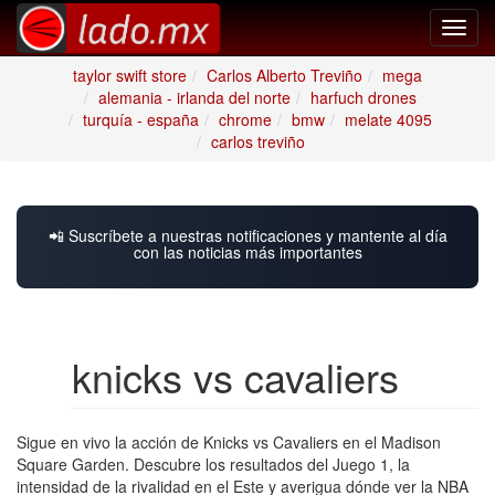
Toggl
navig
taylor swift store
Carlos Alberto Treviño
mega
alemania - irlanda del norte
harfuch drones
turquía - españa
chrome
bmw
melate 4095
carlos treviño
📲 Suscríbete a nuestras notificaciones y mantente al día
con las noticias más importantes
knicks vs cavaliers
Sigue en vivo la acción de Knicks vs Cavaliers en el Madison
Square Garden. Descubre los resultados del Juego 1, la
intensidad de la rivalidad en el Este y averigua dónde ver la NBA