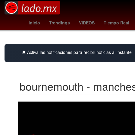
Jimmy Page
Club Atlético Vélez Sarsfield
Juan Román Riqu
Inicio
Trendings
VIDEOS
Tiempo Real
🔔 Activa las notificaciones para recibir noticias al instante
bournemouth - manchest