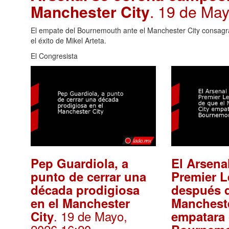
Manchester City
. 19 de Ma
El empate del Bournemouth ante el Manchester City consag
el éxito de Mikel Arteta.
El Congresista
Pep Guardiola, a
El Arsena
punto de cerrar una
Premier 
década prodigiosa
después d
en el Manchester
Mancheste
. 19 de Mayo,
City
empatara 