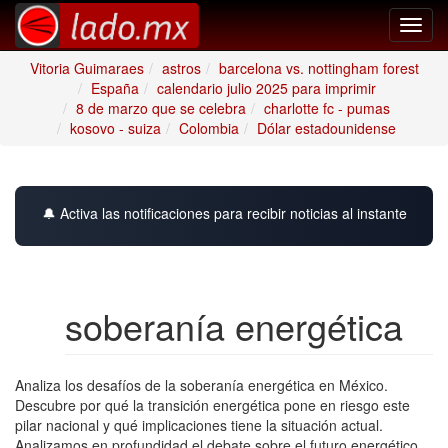
Toggl
navig
Vitoria Guimaraes
astros
barcelona vs. nottingham forest
España
calendario julio 2025 para imprimir
8 de marzo que se celebra
charlotte fc - pumas
kosovo - suiza
Colombia
Dólar estadounidense
🔔 Activa las notificaciones para recibir noticias al instante
soberanía energética
Analiza los desafíos de la soberanía energética en México.
Descubre por qué la transición energética pone en riesgo este
pilar nacional y qué implicaciones tiene la situación actual.
Analizamos en profundidad el debate sobre el futuro energético