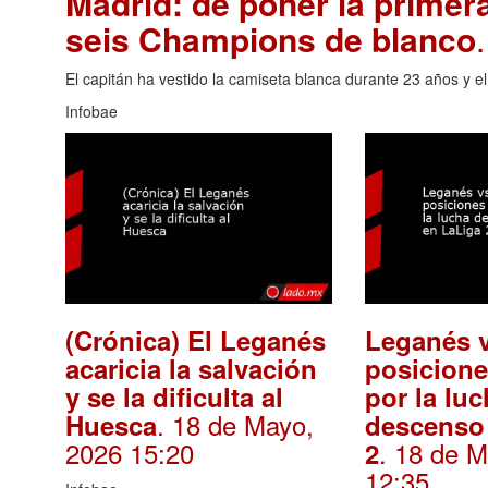
Madrid: de poner la primer
seis Champions de blanco
El capitán ha vestido la camiseta blanca durante 23 años y e
Infobae
(Crónica) El Leganés
Leganés 
acaricia la salvación
posicion
y se la dificulta al
por la luc
. 18 de Mayo,
Huesca
descenso
2026 15:20
. 18 de 
2
12:35