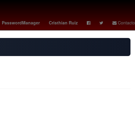
na
misa domingo de pascua
Lewis Hamilton
raptors - celtics
PasswordManager
Cristhian Ruiz
Contacto