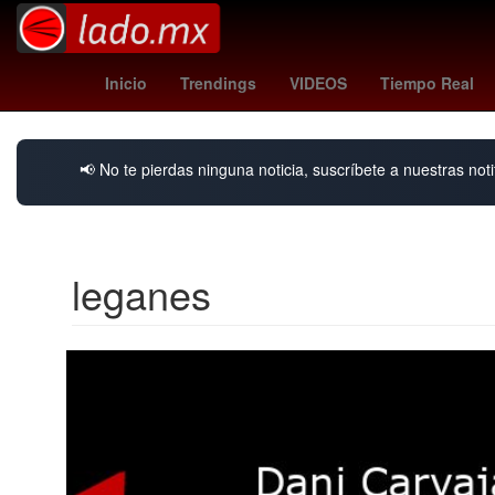
Monterrey Metal Fest
millonarios - cúcuta
rangers - reds
m
Inicio
Trendings
VIDEOS
Tiempo Real
📢 No te pierdas ninguna noticia, suscríbete a nuestras noti
leganes