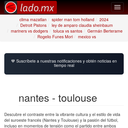
Toggl
navig
clima mazatlan
spider man tom holland
2024
Detroit Pistons
ley de amparo claudia sheinbaum
mariners vs dodgers
toluca vs santos
Germán Berterame
Rogelio Funes Mori
mexico vs
💙 Suscríbete a nuestras notificaciones y obtén noticias en
tiempo real
nantes - toulouse
Descubre el contraste entre la vibrante cultura y el estilo de vida
del suroeste francés (Nantes y Toulouse) y la pasión del fútbol,
incluso en momentos de tensión como el partido entre ambos