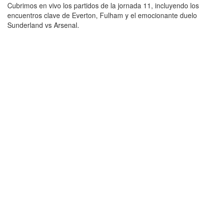
Cubrimos en vivo los partidos de la jornada 11, incluyendo los
encuentros clave de Everton, Fulham y el emocionante duelo
Sunderland vs Arsenal.