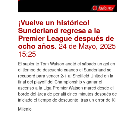
¡Vuelve un histórico!
Sunderland regresa a la
Premier League después de
. 24 de Mayo, 2025
ocho años
15:25
El suplente Tom Watson anotó el sábado un gol en
el tiempo de descuento cuando el Sunderland se
recuperó para vencer 2-1 al Sheffield United en la
final del playoff del Championship y ganar el
ascenso a la Liga Premier.Watson marcó desde el
borde del área de penalti cinco minutos después de
iniciado el tiempo de descuento, tras un error de Ki
Milenio