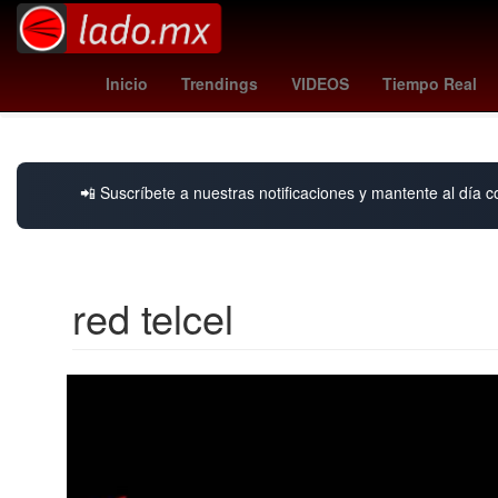
Sadam Husein
Aeropuerto Internacional de Guada
Inicio
Trendings
VIDEOS
Tiempo Real
Día de Acción
📲 Suscríbete a nuestras notificaciones y mantente al día c
red telcel